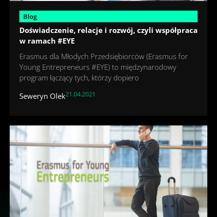
Blog
Doświadczenie, relacje i rozwój, czyli współpraca
w ramach #EYE
Erasmus dla Młodych Przedsiębiorców (Erasmus for
Young Entrepreneurs #EYE) to międzynarodowy
program łączący tych, którzy dopiero
21.04.2021
Seweryn Olek