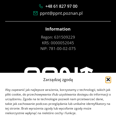
+48 61 827 97 00
ppnt@ppnt.poznan.pl
Information
Regon: 631509229
KRS: 0000052045
NIP: 781-00-02-075
Zarządzaj zgodą
Aby zapewnić jak najlepsze wrażenia, korzystamy z technologii, takich jak
pliki cookie, do przechowywania i/lub uzyskiwania dostępu do informacji o
urządzeniu. Zgoda na te technologie pozwoli nam przetwarzać dane,
takie jak zachowanie podczas przeglądania lub unikalne identyfikatory na
tej stronie. Brak wyrażenia zgody lub wycofanie zgody może
niekorzystnie wpłynąć na niektóre cechy i funkcje.