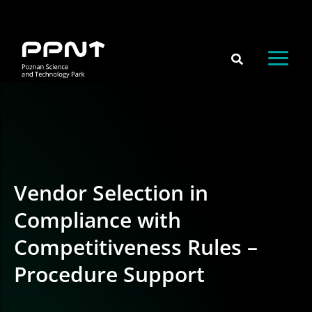
Skip
content
to
content
Vendor Selection in
Compliance with
Competitiveness Rules –
Procedure Support