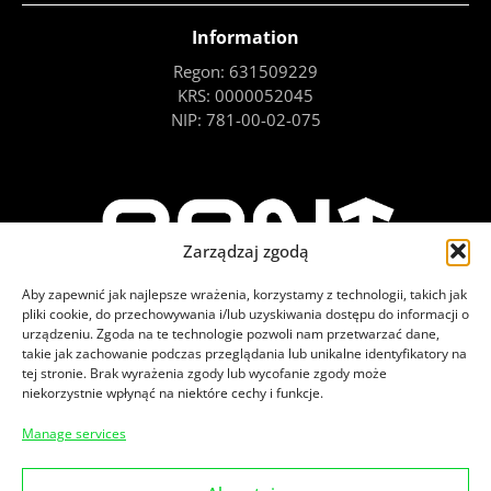
Information
Regon: 631509229
KRS: 0000052045
NIP: 781-00-02-075
Zarządzaj zgodą
Aby zapewnić jak najlepsze wrażenia, korzystamy z technologii, takich jak
pliki cookie, do przechowywania i/lub uzyskiwania dostępu do informacji o
urządzeniu. Zgoda na te technologie pozwoli nam przetwarzać dane,
takie jak zachowanie podczas przeglądania lub unikalne identyfikatory na
tej stronie. Brak wyrażenia zgody lub wycofanie zgody może
niekorzystnie wpłynąć na niektóre cechy i funkcje.
Check out our social media
Manage services