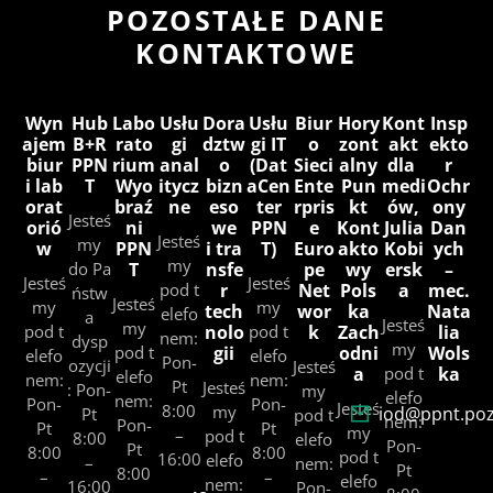
POZOSTAŁE DANE
KONTAKTOWE
Wyn
Hub
Labo
Usłu
Dora
Usłu
Biur
Hory
Kont
Insp
ajem
B+R
rato
gi
dztw
gi IT
o
zont
akt
ekto
biur
PPN
rium
anal
o
(Dat
Sieci
alny
dla
r
i lab
T
Wyo
itycz
bizn
aCen
Ente
Pun
medi
Ochr
orat
braź
ne
eso
ter
rpris
kt
ów,
ony
Jesteś
orió
ni
we
PPN
e
Kont
Julia
Dan
Jesteś
my
w
PPN
i tra
T)
Euro
akto
Kobi
ych
my
do Pa
T
nsfe
pe
wy
ersk
–
Jesteś
Jesteś
pod t
r
Net
Pols
a
mec.
ństw
Jesteś
my
my
tech
wor
ka
Nata
elefo
a
Jesteś
my
pod t
nolo
pod t
k
Zach
lia
nem:
dysp
my
pod t
gii
odni
Wols
elefo
elefo
Pon-
ozycji
Jesteś
a
pod t
ka
elefo
nem:
nem:
Pt
Jesteś
: Pon-
my
elefo
nem:
Pon-
Pon-
Jesteś
8:00
my
iod@ppnt.poz
Pt
pod t
nem:
Pon-
Pt
Pt
my
–
pod t
8:00
elefo
Pon-
Pt
8:00
8:00
pod t
16:00
elefo
–
nem:
Pt
8:00
–
–
elefo
nem:
16:00
Pon-