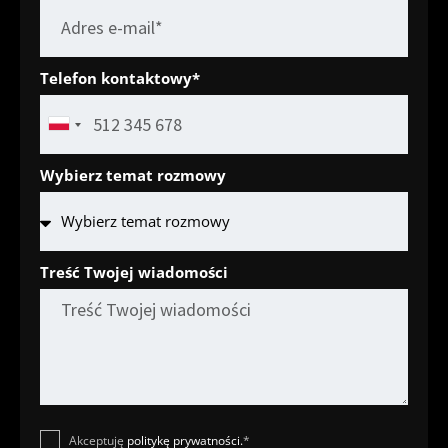
Telefon kontaktowy*
P
o
l
Wybierz temat rozmowy
a
n
d
+
Treść Twojej wiadomości
4
8
Akceptuję
politykę prywatności.
*