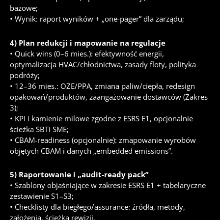
bazowe;
• Wynik: raport wyników + „one-pager” dla zarządu;
4) Plan redukcji i mapowanie na regulacje
• Quick wins (0–6 mies.): efektywność energii,
optymalizacja HVAC/chłodnictwa, zasady floty, polityka
podróży;
• 12–36 mies.: OZE/PPA, zmiana paliw/ciepła, redesign
opakowań/produktów, zaangażowanie dostawców (Zakres
3);
• KPI i kamienie milowe zgodne z ESRS E1, opcjonalnie
ścieżka SBTi SME;
• CBAM-readiness (opcjonalnie): zmapowanie wyrobów
objętych CBAM i danych „embedded emissions”.
5) Raportowanie i „audit-ready pack”
• Szablony objaśniające w zakresie ESRS E1 + tabelaryczne
zestawienie S1–S3;
• Checklisty dla biegłego/assurance: źródła, metody,
założenia, ścieżka rewizji.