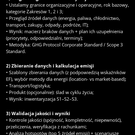
• Ustalamy granice organizacyjne i operacyjne, rok bazowy,
kategorie Zakresów 1, 2 i 3;
• Przegląd źródeł danych (energia, paliwa, chłodnictwo,
transport, zakupy, odpady, podróże, IT);
• Wynik: macierz braków danych + plan ich uzupełnienia
(priorytety, odpowiedzialni, terminy);
• Metodyka: GHG Protocol Corporate Standard / Scope 3
Standard.
2) Zbieranie danych i kalkulacja emisji
• Szablony zbierania danych (z podpowiedzią wskaźników
EF), wybór metody dla energii (location- vs market-based);
• Transport/logistyka;
• Produkt (opcjonalnie): ślad w cyklu życia;
• Wynik: inwentaryzacja S1–S2–S3.
3) Walidacja jakości i wyniki
• Kontrole jakości (spójność, kompletność, niepewność),
przeliczenia, weryfikacja z rachunkami;
• Analiza hotspotów (top 5 źródeł emisji) + scenariusze