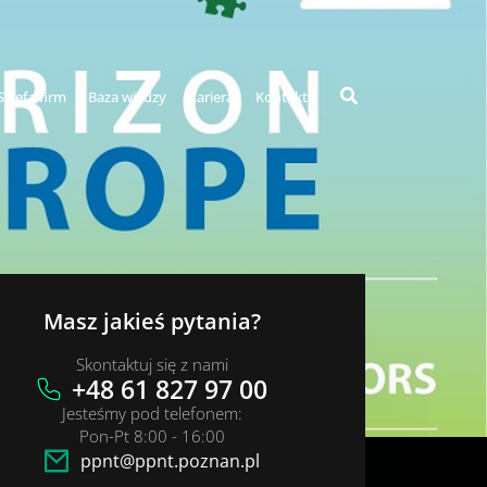
Strefa firm
Baza wiedzy
Kariera
Kontakt
Masz jakieś pytania?
Skontaktuj się z nami
+48 61 827 97 00
Jesteśmy pod telefonem:
Pon-Pt 8:00 - 16:00
ppnt@ppnt.poznan.pl