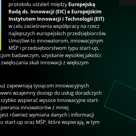
protokołu ustaleń między
Europejską
Radą ds. Innowacji (EIC) a Europejskim
Instytutem Innowacji i Technologii (EIT)
w celu zacieśnienia współpracy na rzecz
najlepszych europejskich przedsiębiorców.
Umożliwi to innowatorom, innowacyjnym
MŚP i przedsiębiorstwom typu start-up,
acjom badawczym, uzyskanie wysokiej jakości
 zwiększania skali innowacji z większym
 już zapewniają tysiącom innowacyjnych
apewni wzajemny dostęp do usług doradczych
óc szybko wspierać wysoce innowacyjne start-
spierania innowatorów z mniej
jest również wymiana danych i informacji
 start-up oraz MŚP, które wspierają, w tym