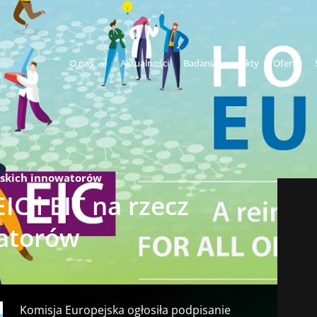
O nas
Aktualności
Badania i projekty
Oferta
ejskich innowatorów
IC i EIT na rzecz
watorów
Komisja Europejska ogłosiła podpisanie