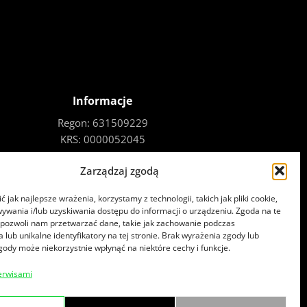
Informacje
Regon: 631509229
KRS: 0000052045
NIP: 781-00-02-075
Zarządzaj zgodą
 jak najlepsze wrażenia, korzystamy z technologii, takich jak pliki cookie,
ywania i/lub uzyskiwania dostępu do informacji o urządzeniu. Zgoda na te
 pozwoli nam przetwarzać dane, takie jak zachowanie podczas
 lub unikalne identyfikatory na tej stronie. Brak wyrażenia zgody lub
gody może niekorzystnie wpłynąć na niektóre cechy i funkcje.
erwisami