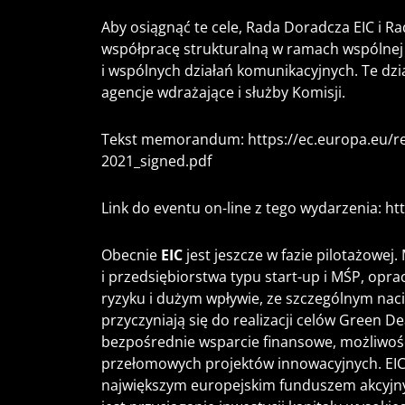
Aby osiągnąć te cele, Rada Doradcza EIC i Ra
współpracę strukturalną w ramach wspólnej
i wspólnych działań komunikacyjnych. Te dz
agencje wdrażające i służby Komisji.
Tekst memorandum:
https://ec.europa.eu/r
2021_signed.pdf
Link do eventu on-line z tego wydarzenia:
ht
Obecnie
EIC
jest jeszcze w fazie pilotażowej
i przedsiębiorstwa typu start-up i MŚP, op
ryzyku i dużym wpływie, ze szczególnym nac
przyczyniają się do realizacji celów Green D
bezpośrednie wsparcie finansowe, możliwości
przełomowych projektów innowacyjnych. EIC
największym europejskim funduszem akcyjn