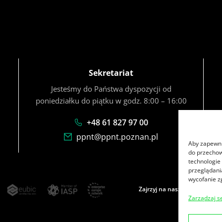
Sekretariat
Jesteśmy do Państwa dyspozycji od
poniedziałku do piątku w godz. 8:00 – 16:00
+48 61 827 97 00
ppnt@ppnt.poznan.pl
Aby zapewnić
do przechow
technologie
przeglądania
wycofanie z
Zajrzyj na nasze social media
Zarządzaj s