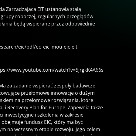
da Zarządzająca EIT ustanowią stałą
 grupy roboczej, regularnych przeglądów
iałania będą wspierane przez odpowiednie
esearch/eic/pdf/ec_eic_mou-eic-eit-
tps://www.youtube.com/watch?v=5jrgkK4A66s
. Ma za zadanie wspierać zespoły badawcze
racowujące przełomowe innowacje o dużym
iskiem na przełomowe rozwiązania, które
eal i Recovery Plan for Europe. Zapewnia także
 inwestycyjne i szkolenia w zakresie
 obejmuje fundusz EIC, który ma być
ym na wczesnym etapie rozwoju. Jego celem