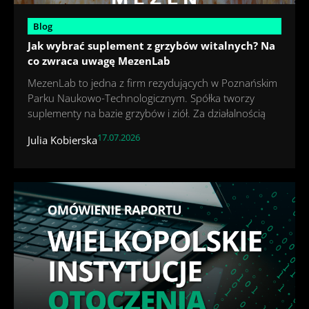
Blog
Jak wybrać suplement z grzybów witalnych? Na
co zwraca uwagę MezenLab
MezenLab to jedna z firm rezydujących w Poznańskim
Parku Naukowo-Technologicznym. Spółka tworzy
suplementy na bazie grzybów i ziół. Za działalnością
17.07.2026
Julia Kobierska