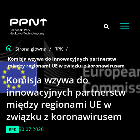
do
Przejdź
treści
do
treści
Strona główna
/
RPK
/
Komisja wzywa do innowacyjnych partnerstw
między regionami UE w związku z koronawirusem
Komisja wzywa do
innowacyjnych partnerstw
między regionami UE w
związku z koronawirusem
30.07.2020
RPK