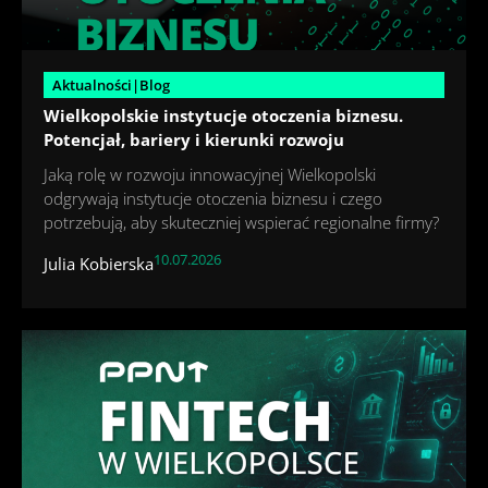
Aktualności|Blog
Wielkopolskie instytucje otoczenia biznesu.
Potencjał, bariery i kierunki rozwoju
Jaką rolę w rozwoju innowacyjnej Wielkopolski
odgrywają instytucje otoczenia biznesu i czego
potrzebują, aby skuteczniej wspierać regionalne firmy?
10.07.2026
Julia Kobierska