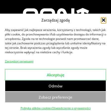
Zarządzaj zgodą
Aby zapewnić jak najlepsze wrażenia, korzystamy z technologii, takich jak
pliki cookie, do przechowywania i/lub uzyskiwania dostępu do informacji o
urządzeniu. Zgoda na te technologie pozwoli nam przetwarzać dane,
takie jak zachowanie podczas przeglądania lub unikalne identyfikatory na
tej stronie. Brak wyrażenia zgody lub wycofanie zgody może
niekorzystnie wpłynąć na niektóre cechy i funkcje.
Zajrzyj na nasze social media
Zarządzaj serwisami
Akceptuję
© 2026
PPNT.
Wszelkie prawa zastrzeżone.
Odmów
Klauzula informacyjna dot. monitoringu wizyjnego
Polityka prywatności
Zgłoszenia naruszenia prawa
Zobacz preferencje
Made by
Polityka plików cookies
Oświadczenie o prywatności