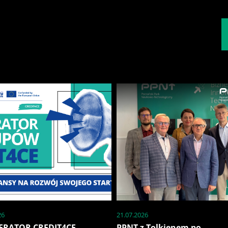
26
21.07.2026
ERATOR CREDIT4CE –
PPNT z Tolkienem po