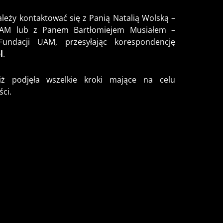
eży kontaktować się z Panią Natalią Wolską –
UAM lub z Panem Bartłomiejem Musiałem –
undacji UAM, przesyłając korespondencję
l
.
ż podjęła wszelkie kroki mające na celu
ści.