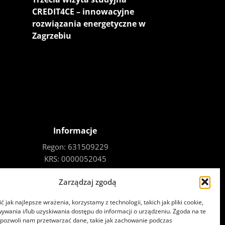
CREDIT4CE – innowacyjne
rozwiązania energetyczne w
Zagrzebiu
cej
Czytaj więcej
Informacje
Regon: 631509229
KRS: 0000052045
NIP: 781-00-02-075
Zarządzaj zgodą
 jak najlepsze wrażenia, korzystamy z technologii, takich jak pliki cookie,
ywania i/lub uzyskiwania dostępu do informacji o urządzeniu. Zgoda na te
 pozwoli nam przetwarzać dane, takie jak zachowanie podczas