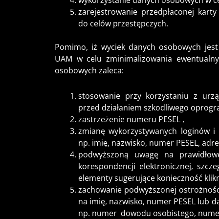
wykorzystanie danych osobowych w cel
zarejestrowanie przedpłaconej karty 
do celów przestępczych.
Pomimo, iż wyciek danych osobowych jest
UAM w celu zminimalizowania ewentualny
osobowych zaleca:
stosowanie przy korzystaniu z urz
przed działaniem szkodliwego oprog
zastrzeżenie numeru PESEL ,
zmianę wykorzystywanych loginów i 
np. imię, nazwisko, numer PESEL, adre
podwyższoną uwagę na prawidłowe
korespondencji elektronicznej, szcze
elementy sugerujące konieczność klikni
zachowanie podwyższonej ostrożności
na imię, nazwisko, numer PESEL lub 
np. numer dowodu osobistego, numer