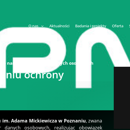
O nas
Aktualności
Badania i projekty
Oferta
 o naruszeniu ochrony danych osobowych
eniu ochrony
u im. Adama Mickiewicza w Poznaniu
, zwana
or danych osobowych, realizując obowiązek