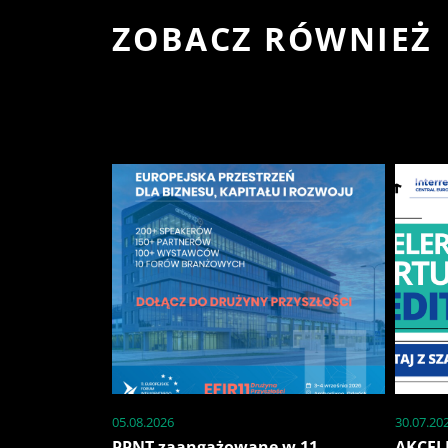
ZOBACZ RÓWNIEŻ
05.08.2026
30.07.20
PPNT zaangażowane w 11.
AKCEL