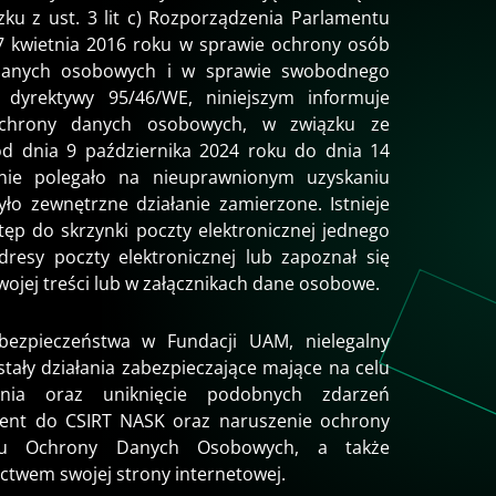
ązku z ust. 3 lit c) Rozporządzenia Parlamentu
7 kwietnia 2016 roku w sprawie ochrony osób
 danych osobowych i w sprawie swobodnego
 dyrektywy 95/46/WE, niniejszym informuje
ochrony danych osobowych, w związku ze
od dnia 9 października 2024 roku do dnia 14
enie polegało na nieuprawnionym uzyskaniu
ło zewnętrzne działanie zamierzone. Istnieje
tęp do skrzynki poczty elektronicznej jednego
esy poczty elektronicznej lub zapoznał się
ojej treści lub w załącznikach dane osobowe.
bezpieczeństwa w Fundacji UAM, nielegalny
tały działania zabezpieczające mające na celu
enia oraz uniknięcie podobnych zdarzeń
ydent do CSIRT NASK oraz naruszenie ochrony
u Ochrony Danych Osobowych, a także
ctwem swojej strony internetowej.