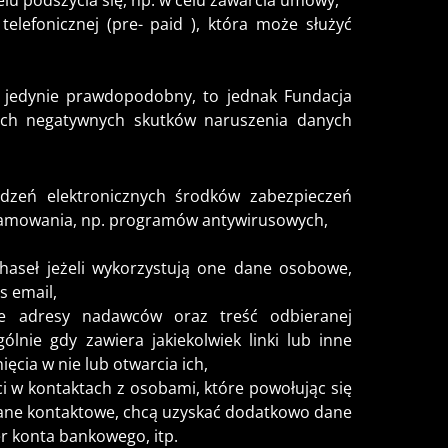
u podszycia się, np. w celu zawarcia umowy,
telefonicznej (pre- paid ), która może służyć
 jedynie prawdopodobny, to jednak Fundacja
ch negatywnych skutków naruszenia danych
ądzeń elektronicznych środków zabezpieczeń
ramowania, np. programów antywirusowych,
haseł jeżeli wykorzystują one dane osobowe,
s email,
 adresy nadawców oraz treść odbieranej
gólnie gdy zawiera jakiekolwiek linki lub inne
ęcia w nie lub otwarcia ich,
 w kontaktach z osobami, które powołując się
dane kontaktowe, chcą uzyskać dodatkowo dane
 konta bankowego, itp.