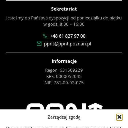
Sekretariat
Jesteśmy do Państwa dyspozycji od poniedziałku do piątku
w godz. 8:00 – 16:00
+48 61 827 97 00
ppnt@ppnt.poznan.pl
Informacje
Regon: 631509229
KRS: 0000052045
NIP: 781-00-02-075
Zarządzaj zgodą