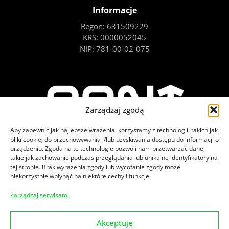
Informacje
Regon: 631509229
KRS: 0000052045
NIP: 781-00-02-075
Zarządzaj zgodą
Aby zapewnić jak najlepsze wrażenia, korzystamy z technologii, takich jak
pliki cookie, do przechowywania i/lub uzyskiwania dostępu do informacji o
urządzeniu. Zgoda na te technologie pozwoli nam przetwarzać dane,
takie jak zachowanie podczas przeglądania lub unikalne identyfikatory na
tej stronie. Brak wyrażenia zgody lub wycofanie zgody może
niekorzystnie wpłynąć na niektóre cechy i funkcje.
Zajrzyj na nasze social media
Zarządzaj serwisami
Akceptuję