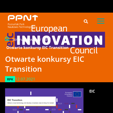
do
Przejdź
treści
do
treści
Strona główna
/
RPK
/
Otwarte konkursy EIC Transition
Otwarte konkursy EIC
Transition
12.07.2021
RPK
EIC