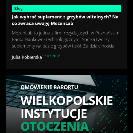
Blog
Jak wybrać suplement z grzybów witalnych? Na
co zwraca uwagę MezenLab
MezenLab to jedna z firm rezydujących w Poznańskim
Parku Naukowo-Technologicznym. Spółka tworzy
suplementy na bazie grzybów i ziół. Za działalnością
17.07.2026
Julia Kobierska