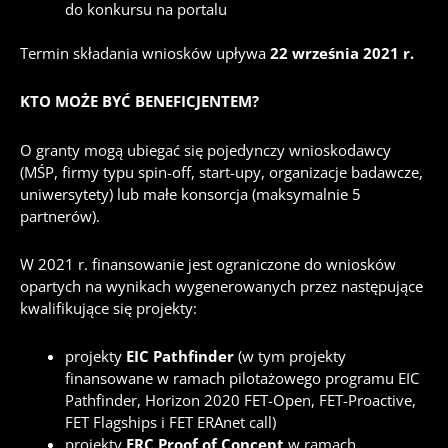
do konkursu na portalu
Termin składania wniosków upływa
22 września 2021 r.
KTO MOŻE BYĆ BENEFICJENTEM?
O granty m
ogą ubiegać się pojedynczy wnioskodawcy
(MŚP, firmy typu spin-off, start-upy, organizacje badawcze,
uniwersytety) lub małe konsorcja (maksymalnie 5
partnerów).
W 2021 r. finansowanie jest ograniczone do wniosków
opartych na wynikach wygenerowanych przez następujące
kwalifikujące się projekty:
projekty
EIC Pathfinder
(w tym projekty
finansowane w ramach pilotażowego programu EIC
Pathfinder, Horizon 2020 FET-Open, FET-Proactive,
FET Flagships i FET ERAnet call)
projekty
ERC Proof of Concept
w ramach