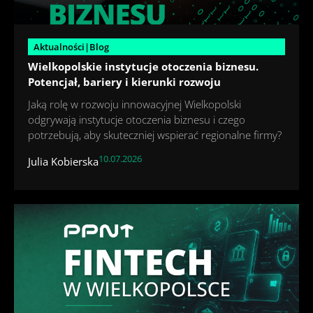
Aktualności|Blog
Wielkopolskie instytucje otoczenia biznesu.
Potencjał, bariery i kierunki rozwoju
Jaką rolę w rozwoju innowacyjnej Wielkopolski
odgrywają instytucje otoczenia biznesu i czego
potrzebują, aby skuteczniej wspierać regionalne firmy?
10.07.2026
Julia Kobierska