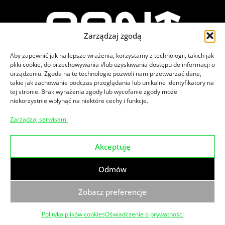
Zarządzaj zgodą
Aby zapewnić jak najlepsze wrażenia, korzystamy z technologii, takich jak
pliki cookie, do przechowywania i/lub uzyskiwania dostępu do informacji o
urządzeniu. Zgoda na te technologie pozwoli nam przetwarzać dane,
takie jak zachowanie podczas przeglądania lub unikalne identyfikatory na
tej stronie. Brak wyrażenia zgody lub wycofanie zgody może
niekorzystnie wpłynąć na niektóre cechy i funkcje.
Zajrzyj na nasze social media
Zarządzaj serwisami
Akceptuję
© 2026
PPNT.
Wszelkie prawa zastrzeżone.
Odmów
Klauzula informacyjna dot. monitoringu wizyjnego
Polityka prywatności
Zgłoszenia naruszenia prawa
Zobacz preferencje
Made by
Polityka plików cookies
Oświadczenie o prywatności