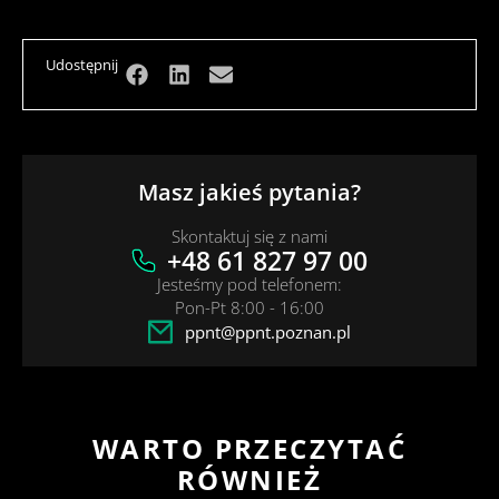
Udostępnij
Masz jakieś pytania?
Skontaktuj się z nami
+48 61 827 97 00
Jesteśmy pod telefonem:
Pon-Pt 8:00 - 16:00
ppnt@ppnt.poznan.pl
WARTO PRZECZYTAĆ
RÓWNIEŻ