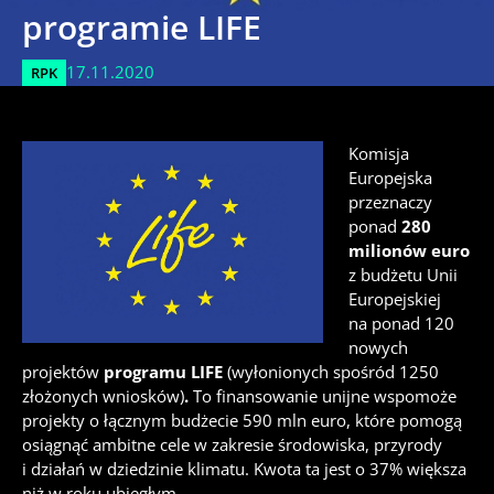
programie LIFE
17.11.2020
RPK
Komisja
Europejska
przeznaczy
ponad
280
milionów euro
z budżetu Unii
Europejskiej
na ponad 120
nowych
projektów
programu LIFE
(wyłonionych spośród 1250
złożonych wniosków)
.
To finansowanie unijne wspomoże
projekty o łącznym budżecie 590 mln euro, które pomogą
osiągnąć ambitne cele w zakresie środowiska, przyrody
i działań w dziedzinie klimatu. Kwota ta jest o 37% większa
niż w roku ubiegłym.