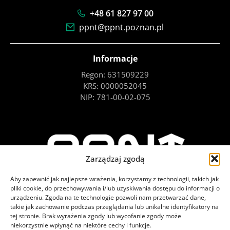
+48 61 827 97 00
ppnt@ppnt.poznan.pl
Informacje
Regon: 631509229
KRS: 0000052045
NIP: 781-00-02-075
Zarządzaj zgodą
Aby zapewnić jak najlepsze wrażenia, korzystamy z technologii, takich jak
pliki cookie, do przechowywania i/lub uzyskiwania dostępu do informacji o
urządzeniu. Zgoda na te technologie pozwoli nam przetwarzać dane,
takie jak zachowanie podczas przeglądania lub unikalne identyfikatory na
tej stronie. Brak wyrażenia zgody lub wycofanie zgody może
niekorzystnie wpłynąć na niektóre cechy i funkcje.