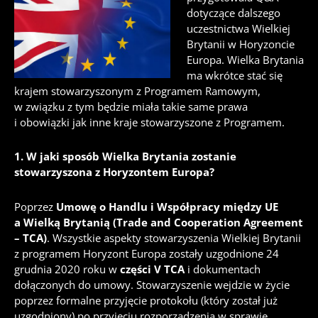
dotyczące dalszego
uczestnictwa Wielkiej
Brytanii w Horyzoncie
Europa. Wielka Brytania
ma wkrótce stać się
krajem stowarzyszonym z Programem Ramowym,
w związku z tym będzie miała takie same prawa
i obowiązki jak inne kraje stowarzyszone z Programem.
1. W jaki sposób Wielka Brytania zostanie
stowarzyszona z Horyzontem Europa?
Poprzez
Umowę o Handlu i Współpracy między UE
a Wielką Brytanią (Trade and Cooperation Agreement
– TCA)
. Wszystkie aspekty stowarzyszenia Wielkiej Brytanii
z programem Horyzont Europa zostały uzgodnione 24
grudnia 2020 roku w
części V TCA
i dokumentach
dołączonych do umowy.
Stowarzyszenie wejdzie w życie
poprzez formalne przyjęcie protokołu (który został już
uzgodniony) po przyjęciu rozporządzenia w sprawie