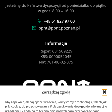
Jesteśmy do Państwa dyspozycji od poniedziałku do piątku
w godz. 8:00 – 16:00
+48 61 827 97 00
ppnt@ppnt.poznan.pl
Informacje
Regon: 631509229
KRS: 0000052045
NIP: 781-00-02-075
Zarządzaj zgodą
Aby zapewnić jak najlepsze wrażenia, korzystamy z technologii, takich jak
pliki cookie, do przechowywania i/lub uzyskiwania dostępu do informacji o
urządzeniu. Zgoda na te technologie pozwoli nam przetwarzać dane,