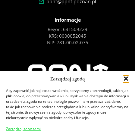
ppnt@ppnt.poznan.pl
Informacje
Regon: 631509229
KRS: 0000052045
NIP: 781-00-02-075
Zarządzaj zgodą
Aby zapewnić jak najlepsze wrażenia, korzystamy z technologii, takich jak
pliki cookie, do przechowywania i/lub uzyskiwania dostępu do informacji o
urządzeniu. Zgoda na te technologie pozwoli nam przetwarzać dane,
takie jak zachowanie podczas przeglądania lub unikalne identyfikatory na
tej stronie. Brak wyrażenia zgody lub wycofanie zgody może
niekorzystnie wpłynąć na niektóre cechy i funkcje.
Zajrzyj na nasze social media
Zarządzaj serwisami