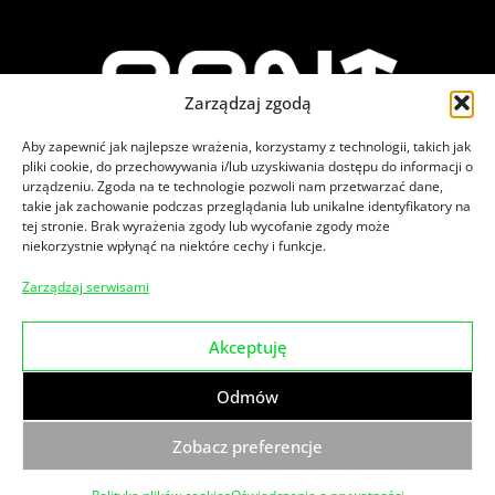
Zarządzaj zgodą
Aby zapewnić jak najlepsze wrażenia, korzystamy z technologii, takich jak
pliki cookie, do przechowywania i/lub uzyskiwania dostępu do informacji o
urządzeniu. Zgoda na te technologie pozwoli nam przetwarzać dane,
takie jak zachowanie podczas przeglądania lub unikalne identyfikatory na
tej stronie. Brak wyrażenia zgody lub wycofanie zgody może
niekorzystnie wpłynąć na niektóre cechy i funkcje.
Zajrzyj na nasze social media
Zarządzaj serwisami
Akceptuję
© 2026
PPNT.
Wszelkie prawa zastrzeżone.
Odmów
Klauzula informacyjna dot. monitoringu wizyjnego
Polityka prywatności
Zgłoszenia naruszenia prawa
Zobacz preferencje
Made by