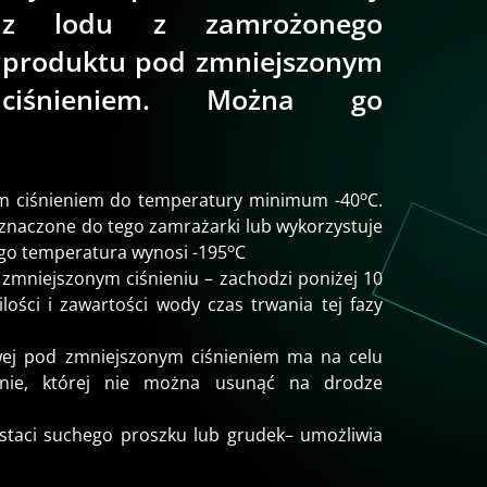
z lodu z zamrożonego
produktu pod zmniejszonym
ciśnieniem. Można go
o
 ciśnieniem do temperatury minimum -40
C.
zeznaczone do tego zamrażarki lub wykorzystuje
o
ego temperatura wynosi -195
C
 zmniejszonym ciśnieniu – zachodzi poniżej 10
lości i zawartości wody czas trwania tej fazy
ej pod zmniejszonym ciśnieniem ma na celu
znie, której nie można usunąć na drodze
ostaci suchego proszku lub grudek– umożliwia