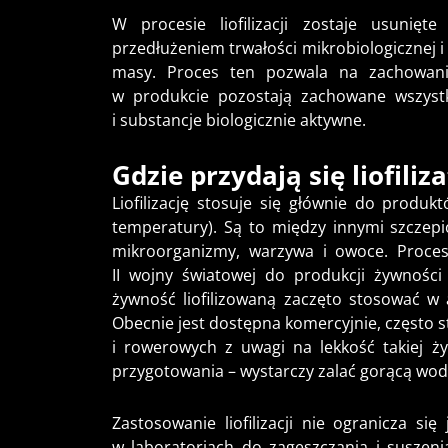
W procesie liofilizacji zostaje usuni
przedłużeniem trwałości mikrobiologicznej 
masy. Proces ten pozwala na zachowani
w produkcie pozostają zachowane wszystk
i substancje biologicznie aktywne.
Gdzie przydają się liofiliz
Liofilizację stosuje się głównie do produ
temperatury). Są to między innymi szczepi
mikroorganizmy, warzywa i owoce. Proce
II wojny światowej do produkcji żywności
żywność liofilizowaną zaczęto stosować w 
Obecnie jest dostępna komercyjnie, często 
i rowerowych z uwagi na lekkość takiej ży
przygotowania – wystarczy zalać gorącą wodą
Zastosowanie liofilizacji nie ogranicza si
w laboratoriach do zagęszczania i suszeni