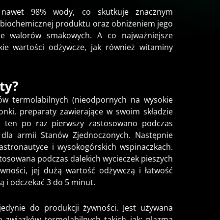
ęte nawet 98% wody, co skutkuje znacznym
i biochemicznej produktu oraz obniżeniem jego
e walorów smakowych. A co najważniejsze
ie wartości odżywcze, jak również witaminy
aty?
któw termolabilnych (nieodpornych na wysokie
onki, preparaty zawierające w swoim składzie
s ten po raz pierwszy zastosowano podczas
 dla armii Stanów Zjednoczonych. Następnie
astronautyce i wysokogórskich wspinaczkach.
stosowana podczas dalekich wycieczek pieszych
wności, jej dużą wartość odżywczą i łatwość
 i odczekać 3 do 5 minut.
ę jedynie do produkcji żywności. Jest używana
a związków termolabilnych takich jak: plazma