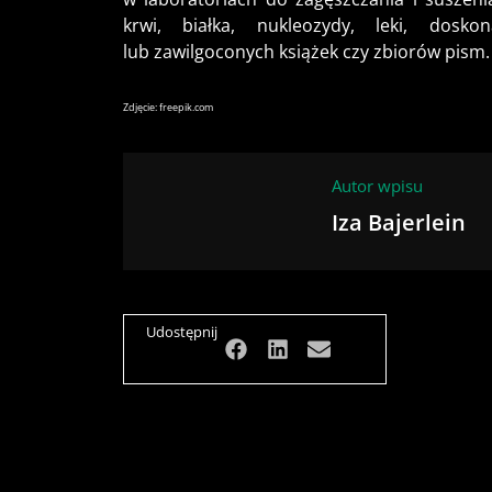
krwi, białka, nukleozydy, leki, dosk
lub zawilgoconych książek czy zbiorów pism.
Zdjęcie:
freepik.com
Autor wpisu
Iza Bajerlein
Udostępnij