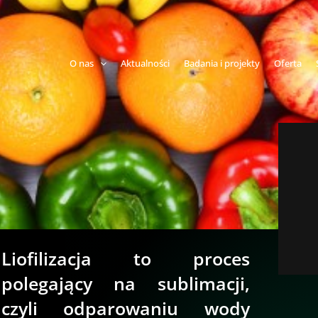
O nas
Aktualności
Badania i projekty
Oferta
Liofilizacja to proces
polegający na sublimacji,
czyli odparowaniu wody