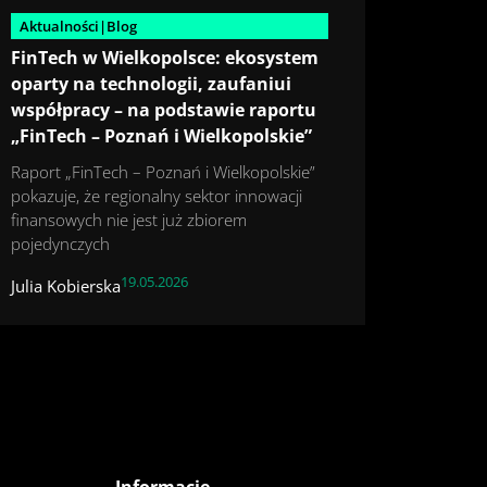
Aktualności|Blog
FinTech w Wielkopolsce: ekosystem
oparty na technologii, zaufaniui
współpracy – na podstawie raportu
„FinTech – Poznań i Wielkopolskie”
Raport „FinTech – Poznań i Wielkopolskie”
pokazuje, że regionalny sektor innowacji
finansowych nie jest już zbiorem
pojedynczych
19.05.2026
Julia Kobierska