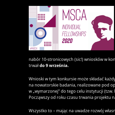
nabór 10-stronicowych (sic!) wniosków w konk
trwał
do 9 września.
Wnioski w tym konkursie może składać każd
na nowatorskie badania, realizowane pod o
w „wymarzonej” do tego celu instytucji (tzw.
Począwszy od roku czasu trwania projektu na
Wszystko to – mając na uwadze rozwój własn