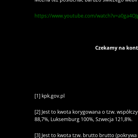
https://www.youtube.com/watch?v=a0ga4O
Czekamy na konta
[1]
kpk.gov.pl
[2]
Jest to kwota korygowana o tzw. współczyn
88,7%, Luksemburg 100%, Szwecja 121,8%.
[3]
Jest to kwota tzw. brutto brutto (pokryw