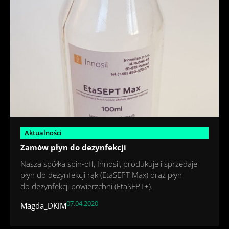
Aktualności
Zamów płyn do dezynfekcji
Nasza spółka spin-off, Innosil, produkuje i sprzedaje
płyn do dezynfekcji rąk (EtaSEPT Max) oraz płyn
do dezynfekcji powierzchni (EtaSEPT+).
07.04.2020
Magda_DKiM