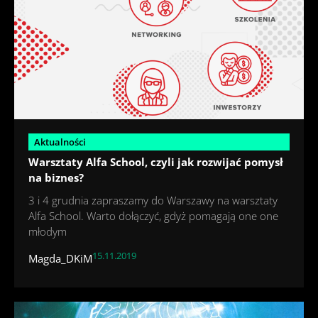
Aktualności
Warsztaty Alfa School, czyli jak rozwijać pomysł
na biznes?
3 i 4 grudnia zapraszamy do Warszawy na warsztaty
Alfa School. Warto dołączyć, gdyż pomagają one one
młodym
15.11.2019
Magda_DKiM