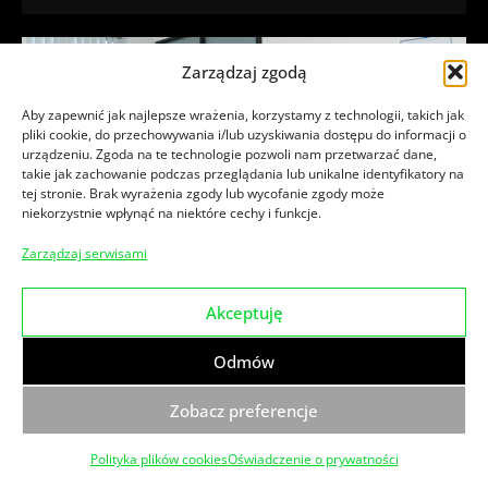
Zarządzaj zgodą
Aby zapewnić jak najlepsze wrażenia, korzystamy z technologii, takich jak
pliki cookie, do przechowywania i/lub uzyskiwania dostępu do informacji o
urządzeniu. Zgoda na te technologie pozwoli nam przetwarzać dane,
takie jak zachowanie podczas przeglądania lub unikalne identyfikatory na
tej stronie. Brak wyrażenia zgody lub wycofanie zgody może
niekorzystnie wpłynąć na niektóre cechy i funkcje.
Zarządzaj serwisami
Akceptuję
Aktualności
Audyt pod kontrolą – szkolenie z ekspertami
Odmów
PPNT
Zobacz preferencje
Zapraszamy do udziału w kolejnej edycji szkolenia
„Audyt pod kontrolą! Zrealizuj, rozlicz i sprawozdaj
projekt w H2020”. Szkolenie organizuje firma
Polityka plików cookies
Oświadczenie o prywatności