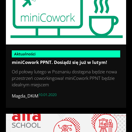
Aktualności
miniCowork PPNT. Dosiądź się już w lutym!
Od połowy lutego w Poznaniu dostępna będzie nowa
przestrzeń coworkingowa! miniCowork PPNT będzie
idealnym miejscem
10.01.2020
Magda_DKiM