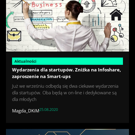
Aktualności
Wydarzenia dla startupów. Zniżka na Infoshare,
zaproszenie na Smart-ups
Już we wrześniu odbędą się dwa ciekawe wydarzenia
dla startupów. Oba będą w on-line i dedykowane są
dla młodych
25.08.2020
Magda_DKiM