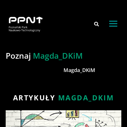
do
Przejdź
treści
do
treści
Poznaj
Magda_DKiM
Magda_DKiM
ARTYKUŁY
MAGDA_DKIM