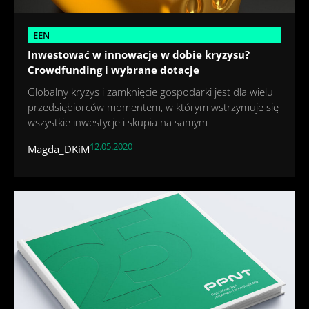
EEN
Inwestować w innowacje w dobie kryzysu?
Crowdfunding i wybrane dotacje
Globalny kryzys i zamknięcie gospodarki jest dla wielu
przedsiębiorców momentem, w którym wstrzymuje się
wszystkie inwestycje i skupia na samym
12.05.2020
Magda_DKiM