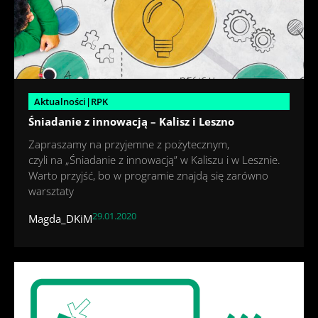
Aktualności|RPK
Śniadanie z innowacją – Kalisz i Leszno
Zapraszamy na przyjemne z pożytecznym,
czyli na „Śniadanie z innowacją” w Kaliszu i w Lesznie.
Warto przyjść, bo w programie znajdą się zarówno
warsztaty
29.01.2020
Magda_DKiM