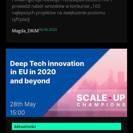
prowadzi nabór wniosków w konkursie „100
najlepszych projektów na zwiększenie poziomu
cyfryzacji
08.06.2020
Magda_DKiM
Aktualności