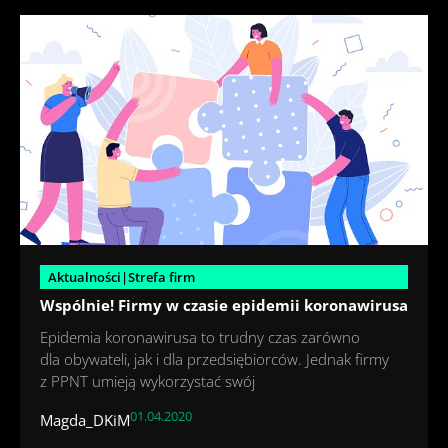
Aktualności|Strefa firm
Wspólnie! Firmy w czasie epidemii koronawirusa
Epidemia koronawirusa to trudny czas zarówno
dla obywateli, jak i dla przedsiębiorców. Jednak firmy
z PPNT umieją wykorzystać swój
01.04.2020
Magda_DKiM