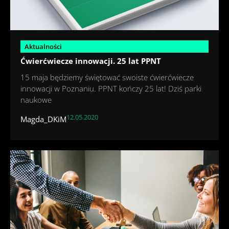
Aktualności
Ćwierćwiecze innowacji. 25 lat PPNT
15 maja będziemy świętować swoiste ćwierćwiecze
innowacji w Poznaniu. PPNT kończy 25 lat! Dziś parki
naukowe
12.05.2020
Magda_DKiM