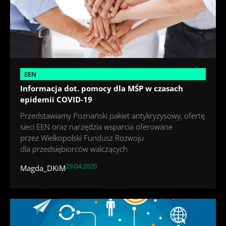
EEN
Informacja dot. pomocy dla MŚP w czasach
epidemii COVID-19
Przedstawiamy Poznański pakiet antykryzysowy, ofertę
sieci EEN oraz narzędzia wsparcia oferowane
przez Wielkopolski Fundusz Rozwoju
dla przedsiębiorców walczących
29.04.2020
Magda_DKiM