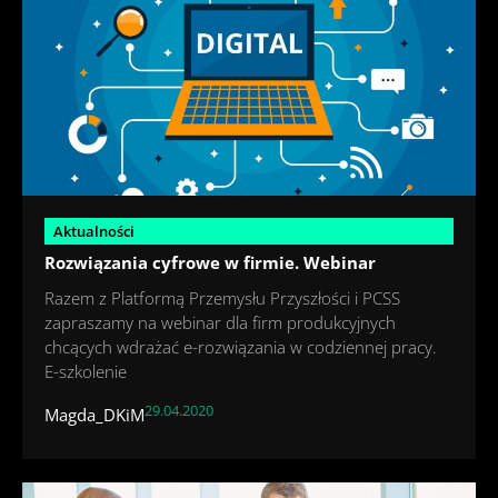
Aktualności
Rozwiązania cyfrowe w firmie. Webinar
Razem z Platformą Przemysłu Przyszłości i PCSS
zapraszamy na webinar dla firm produkcyjnych
chcących wdrażać e-rozwiązania w codziennej pracy.
E-szkolenie
29.04.2020
Magda_DKiM