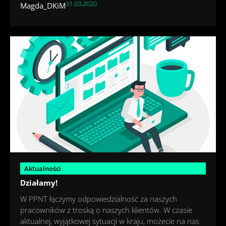
31.03.2020
Magda_DKiM
Aktualności
Działamy!
W PPNT łączymy odpowiedzialność za naszych
pracowników z troską o naszych klientów. W czasie
aktualnej, wyjątkowej sytuacji w kraju, możecie na nas